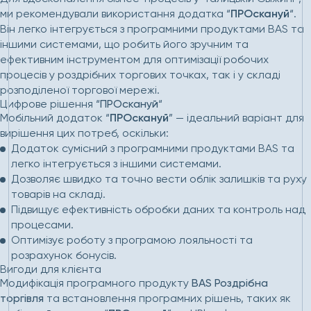
ми рекомендували використання додатка “
ПРОскануй
“.
Він легко інтегрується з програмними продуктами BAS та
іншими системами, що робить його зручним та
ефективним інструментом для оптимізації робочих
процесів у роздрібних торгових точках, так і у складі
розподіленої торгової мережі.
Цифрове рішення “
ПРОскануй
“
Мобільний додаток “
ПРОскануй
” — ідеальний варіант для
вирішення цих потреб, оскільки:
Додаток сумісний з програмними продуктами BAS та
легко інтегрується з іншими системами.
Дозволяє швидко та точно вести облік залишків та руху
товарів на складі.
Підвищує ефективність обробки даних та контроль над
процесами.
Оптимізує роботу з програмою лояльності та
розрахунок бонусів.
Вигоди для клієнта
Модифікація програмного продукту
BAS Роздрібна
торгівля
та встановлення програмних рішень, таких як