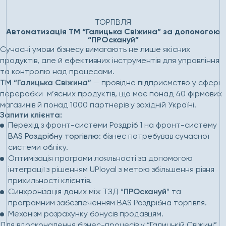
Головна
Проєкти
Автоматизація ТМ “Галицька
Свіжина” за допомогою “ПРОскануй”
ТОРГІВЛЯ
Автоматизація ТМ “Галицька Свіжина” за допомогою
“ПРОскануй”
Сучасні умови бізнесу вимагають не лише якісних
продуктів, але й ефективних інструментів для управління
та контролю над процесами.
ТМ “Галицька Свіжина”
— провідне підприємство у сфері
переробки м’ясних продуктів, що має понад 40 фірмових
магазинів й понад 1000 партнерів у західній Україні.
Запити клієнта:
Перехід з
фронт-системи
Роздріб 1 на фронт-систему
BAS Роздрібну торгівлю
: бізнес потребував сучасної
системи обліку.
Оптимізація програми лояльності за допомогою
інтеграції з рішенням UPloyal з метою збільшення рівня
прихильності клієнтів.
Синхронізація даних між ТЗД “
ПРОскануй
” та
програмним забезпеченням BAS Роздрібна торгівля.
Механізм розрахунку бонусів продавцям.
Для вдосконалення бізнес-процесів у “Галицькій Свіжині”,