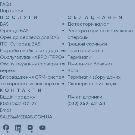
FAQs
Партнери
ПОСЛУГИ
ОБЛАДНАННЯ
BAS
Детектори валют
Оренда BAS
Реєстратори розрахункових
Оренда сервера для BAS
операцій
ІТС (Супровід BAS)
Грошові скриньки
Розробка мобільних додатків
Принтери чеків
Обслуговування РРО/ПРРО
Термінали
Обслуговування серверів та
Лічильники банкнот
мереж
Ваги
Впровадження CRM-систем
Термінали збору даних
та корпоративних порталів
Сканери штрих-кодів
КОНТАКТИ
Відділ продажу
Лінія підтримки
(032) 242-07-27
(032) 242-42-43
Email
SALES@MEDIAS.COM.UA