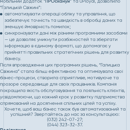
мобільний додаток “
ПРОскануй
” та UPloyal, дозволило
“Галицькій Свіжині”:
а
втоматизувати операції обліку та управління, що
забезпечує точність та швидкість в обробці даних та
зменшує ймовірність помилок;
синхронізувати дані між різними програмними засобами
— це дозволяє уникнути розбіжностей та зберігати
інформацію в єдиному форматі, що допомагає у
прийнятті правильних стратегічних рішень для розвитку
бізнесу.
Після впровадження цих програмних рішень, “Галицька
Свіжина” стала більш ефективною та оптимізувала свої
бізнес-процеси, створила сприятливе, мотивуюче та
прозоре середовище для своїх працівників. Компанія
покращила якість обслуговування та лояльність клієнтів,
усвідомлюючи, що кожний крок у розвитку підприємства
спрямований на досягнення спільних цілей та успіху.
Хочете, щоб ваш бізнес також був автоматизований та
успішний? Звертайтесь до нас за консультацією:
(032) 242-07-27;
(044) 323-32-37.
Поділитися