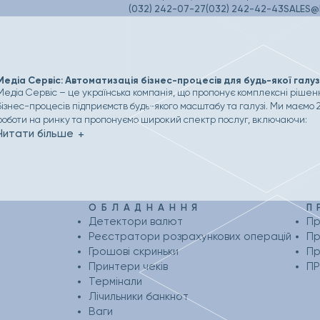
(032) 242-07-27
(032) 242-42-43
SALES@
Медіа Сервіс: Автоматизація бізнес-процесів для будь-якої галуз
Медіа Сервіс – це українська компанія, що пропонує комплексні рішенн
бізнес-процесів підприємств будь-якого масштабу та галузі. Ми маємо 
роботи на ринку та пропонуємо широкий спектр послуг, включаючи:
Читати більше
ОБЛАДНАННЯ
П
Детектори валют
Пр
Реєстратори розрахункових операцій
Пр
Грошові скриньки
Пр
Принтери чеків
П
Термінали
Лічильники банкнот
Ваги