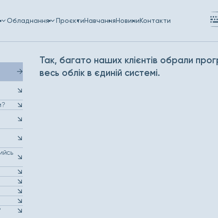
и
Обладнання
Проєкти
Навчання
Новини
Контакти
Так, багато наших клієнтів обрали прогр
весь облік в єдиній системі.
и?
кийсь
?