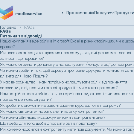
Про компанію
Послуги
Продукт
Головна
FAQs
FAQs
Питання та відповіді
Наша компанія веде облік в Microsoft Excel в різних таблицях, чи є щось
краще?
Ми нова організація та шукаємо програму для здачі регламентованої
звітності, що порадите?
Як можна отримати допомогу в налаштуванні/консультації до програм
Чи можна зробити так, щоб одразу з програми друкувати контактні дані
клієнта для Нової Пошти?
У нас виробництво - нам потрібно налаштувати облік від прийняття
сировини до відправки готової продукції - чи є така програма?
Нам потрібно вести облік ліків по термінах придатності - чи можна в я
програмі це налаштувати?
Як зробити автоматичне завантаження курс валют в програму?
Як можна автоматично заповнити картку контрагента?
Чи можна обмінюватись документами з контрагентами?
Що треба для того, щоб відправити звіт в податкову?
Ми хочемо надсилати контрагенту нетипові документи. Чи можна так