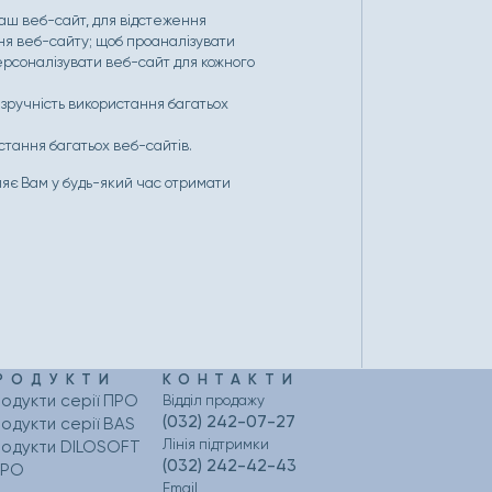
наш веб-сайт, для відстеження
ння веб-сайту; щоб проаналізувати
ерсоналізувати веб-сайт для кожного
 зручність використання багатьох
стання багатьох веб-сайтів.
ляє Вам у будь-який час отримати
РОДУКТИ
КОНТАКТИ
одукти серії ПРО
Відділ продажу
(032) 242-07-27
одукти серії BAS
Лінія підтримки
одукти DILOSOFT
(032) 242-42-43
РРО
Email