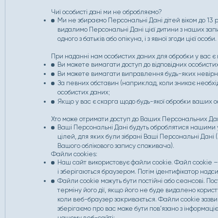
Чиї особисті дані ми не обробляємо?
Ми не збираємо Персональні Дані дітей віком до 13 
видалимо Персональні Дані цієї дитини з наших запи
одного з батьків або опікуна, і з явної згоди цієї особи.
При наданні нам особистих даних для обробки у вас є 
Ви можете вимагати доступ до відповідних особисти
Ви можете вимагати виправлення будь-яких невірни
За певних обставин (наприклад, коли зникає необхі
особистих даних;
Якщо у вас є скарга щодо будь-якої обробки ваших ос
Хто може отримати доступ до Ваших Персональних Д
Ваші Персональні Дані будуть оброблятися нашими
цілей, для яких були зібрані Ваші Персональні Дані 
Вашого облікового запису споживача).
Файли сookies:
Наш сайт використовує файли cookie. Файл cookie –
і зберігаються браузером. Потім ідентифікатор надс
Файли cookie можуть бути постійні або сеансові. П
терміну його дії, якщо його не буде видалено корист
коли веб-браузер закривається. Файли cookie зазвич
зберігаємо про вас може бути пов’язано з інформаціє
нашому веб-сайті;