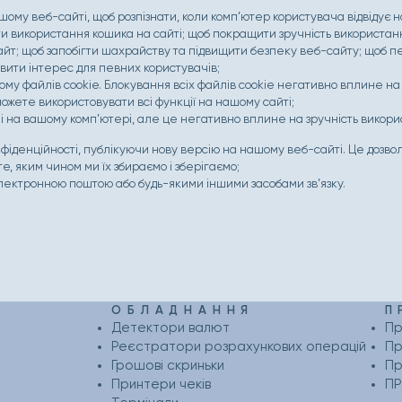
шому веб-сайті, щоб розпізнати, коли комп’ютер користувача відвідує 
лити використання кошика на сайті; щоб покращити зручність використа
айт; щоб запобігти шахрайству та підвищити безпеку веб-сайту; щоб п
вити інтерес для певних користувачів;
йому файлів cookie. Блокування всіх файлів cookie негативно вплине на
можете використовувати всі функції на нашому сайті;
і на вашому комп’ютері, але це негативно вплине на зручність викори
фіденційності, публікуючи нову версію на нашому веб-сайті. Це дозво
 те, яким чином ми їх збираємо і зберігаємо;
електронною поштою або будь-якими іншими засобами зв’язку.
ОБЛАДНАННЯ
П
Детектори валют
Пр
Реєстратори розрахункових операцій
Пр
Грошові скриньки
Пр
Принтери чеків
П