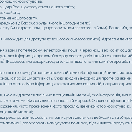
ро наших користувачів;
о щодо Вас, що стосуються нашого сайту;
шахрайству;
тання нашого сайту.
едньо від Вас або з будь-якого іншого джерела):
, яку Ви надаєте нам, що дозволить нам зв’язатись з Вами). Ваше ім’я
;
ія, необхідна для доступу до вашого облікового запису). Адреса електр
ня з вами по телефону, електронній пошті, через наш веб-сайт, соціа
будь-яка інформація про комп’ютерну систему або інший технологічний
ків). IP адреса, яка використовується для підключення комп’ютера або 
авігації та взаємодії з нашими веб-сайтами або інформаційними листам
рмацію про Вашу активність. Сюди входить інформація про те, за яким
кож інша аналогічна інформація та статистика ваших дій, наприклад, ча
я, якою ви ділитеся публічно в соціальній мережі, або інформація, яка
ися якою з Нами, Ви дозволяєте соціальній мережі). Основна інформація
одження, місто проживання, фото профілю, ідентифікатор користувача, спи
соціальній мережі;
ді реєстраційних файлів, які записують діяльність веб-сайту, та збирає
автоматично, і допомагають нам усувати помилки, підвищувати продукти