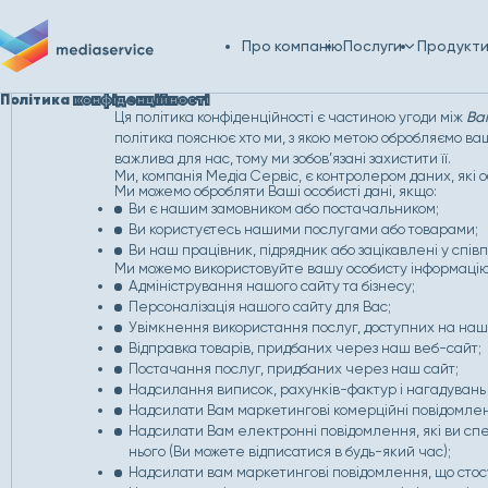
Про компанію
Послуги
Продукт
Політика
конфіденційності
Ця політика конфіденційності є частиною угоди між
Ва
політика пояснює хто ми, з якою метою обробляємо ваші
важлива для нас, тому ми зобов’язані захистити її.
Ми, компанія Медіа Сервіс, є контролером даних, які о
Ми можемо обробляти Ваші особисті дані, якщо:
Ви є нашим замовником або постачальником;
Ви користуєтесь нашими послугами або товарами;
Ви наш працівник, підрядник або зацікавлені у співп
Ми можемо використовуйте вашу особисту інформацію
Адміністрування нашого сайту та бізнесу;
Персоналізація нашого сайту для Вас;
Увімкнення використання послуг, доступних на наш
Відправка товарів, придбаних через наш веб-сайт;
Постачання послуг, придбаних через наш сайт;
Надсилання виписок, рахунків-фактур і нагадувань п
Надсилати Вам маркетингові комерційні повідомле
Надсилати Вам електронні повідомлення, які ви с
нього (Ви можете відписатися в будь-який час);
Надсилати вам маркетингові повідомлення, що стосую