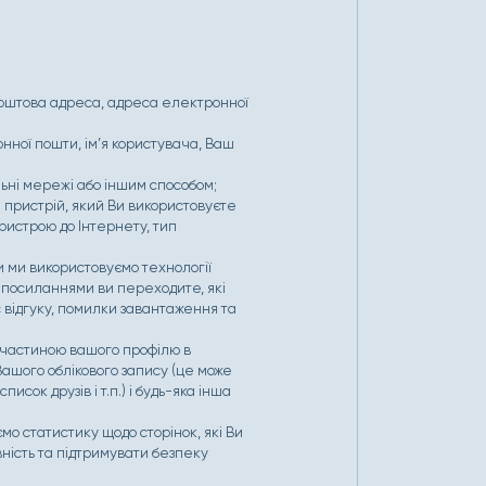
, поштова адреса, адреса електронної
онної пошти, ім’я користувача, Ваш
льні мережі або іншим способом;
 пристрій, який Ви використовуєте
пристрою до Інтернету, тип
и ми використовуємо технології
и посиланнями ви переходите, які
с відгуку, помилки завантаження та
 є частиною вашого профілю в
 Вашого облікового запису (це може
сок друзів і т.п.) і будь-яка інша
мо статистику щодо сторінок, які Ви
вність та підтримувати безпеку