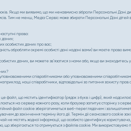
років. Якщо ми виявимо, що ми ненавмисно зібрали Персональні Дані дит
сів. Тим не менш, Медіа Сервіс може збирати Персональні Дані дітей ві
наступні права:
х даних;
х особистих даних про вас;
дність обробляти окремі особисті дані надані вами) ви маєте право ви
обистих даних, ви можете зв’язатися з нами або, якщо ви знаходитесь у 
аних?
 уповноваженими співробітниками або уповноваженими співробітникам
(наприклад, наші співробітники, відповідальні за питання захисту прав 
 це файл, що містить ідентифікатор (рядок з букв і цифр), який надси
илається на сервер кожного разу, коли браузер запитує сторінку з серв
остійний файл cookie зберігатиметься веб-переглядачем і залишатиме
увачем до закінчення терміну його дії. Термін дії сеансового cookie зак
ай не містять жодної інформації, що особисто ідентифікує користувача
ю, що зберігається та отримується з файлів cookie. Ми використовуємо 