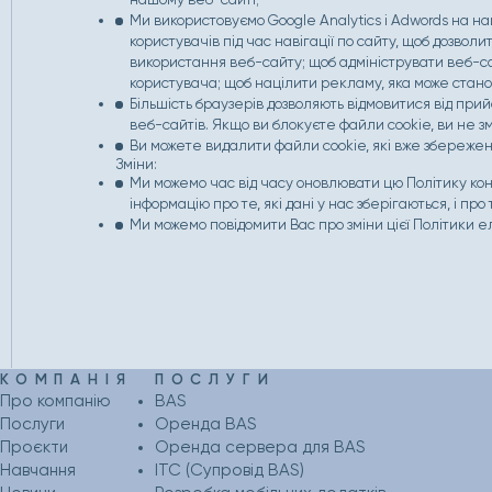
Ми використовуємо Google Analytics і Adwords на на
користувачів під час навігації по сайту, щоб дозво
використання веб-сайту; щоб адмініструвати веб-с
користувача; щоб націлити рекламу, яка може стано
Більшість браузерів дозволяють відмовитися від при
веб-сайтів. Якщо ви блокуєте файли cookie, ви не з
Ви можете видалити файли cookie, які вже збережен
Зміни:
Ми можемо час від часу оновлювати цю Політику кон
інформацію про те, які дані у нас зберігаються, і про
Ми можемо повідомити Вас про зміни цієї Політики 
КОМПАНІЯ
ПОСЛУГИ
Про компанію
BAS
Послуги
Оренда BAS
Проєкти
Оренда сервера для BAS
Навчання
ІТС (Супровід BAS)