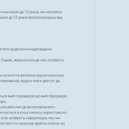
ини віком до 13 років, ми негайно
ком до 13 років безпосередньо від
магати видалення відповідних
Львові, звернутися до нас особисто.
и агентств залежно від конкретних
споживачів, будуть мати доступ до
лається веб-сервером до веб-браузера
ера;
ться дійсним до встановленого
інчується в кінці сеансу користувача,
, але особисту інформацію, яку ми
постійні та сеансові файли cookie на