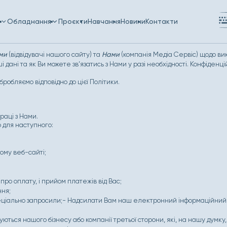
и
Обладнання
Проєкти
Навчання
Новини
Контакти
ми
(відвідувачі нашого сайту) та
Нами
(компанія Медіа Сервіс) щодо ви
 дані та як Ви можете зв’язатись з Нами у разі необхідності. Конфіденці
бробляємо відповідно до цієї Політики.
раці з Нами.
 для наступного:
ому веб-сайті;
ро оплату, і прийом платежів від Вас;
ння;
пеціально запросили;- Надсилати Вам наш електронний інформаційний
ться нашого бізнесу або компанії третьої сторони, які, на нашу думку,