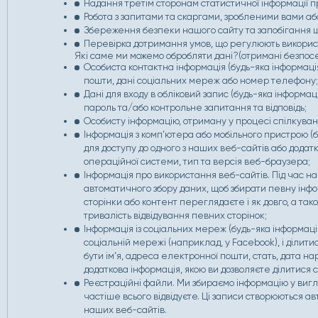
Надання третім сторонам статистичної інформації п
Робота з запитами та скаргами, зробленими вами аб
Збереження безпеки нашого сайту та запобігання 
Перевірка дотримання умов, що регулюють викорис
Які саме ми можемо обробляти дані?(отримані безпосер
Особиста контактна інформація (будь-яка інформація
пошти, дані соціальних мереж або номер телефону
Дані для входу в обліковий запис (будь-яка інформац
пароль та/або контрольне запитання та відповідь;
Особисту інформацію, отриману у процесі спілкуван
Інформація з комп’ютера або мобільного пристрою (
для доступу до одного з наших веб-сайтів або додат
операційної системи, тип та версія веб-браузера;
Інформація про використання веб-сайтів. Під час н
автоматичного збору даних, щоб збирати певну інфо
сторінки або контент переглядаєте і як довго, а та
тривалість відвідування певних сторінок;
Інформація із соціальних мереж (будь-яка інформаці
соціальній мережі (наприклад, у Facebook), і ділит
бути ім’я, адреса електронної пошти, стать, дата нар
додаткова інформація, якою ви дозволяєте ділитися 
Реєстраційні файли. Ми збираємо інформацію у вигля
частіше всього відвідуєте. Ці записи створюються 
наших веб-сайтів.