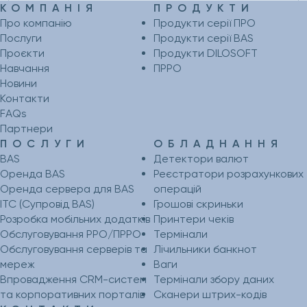
КОМПАНІЯ
ПРОДУКТИ
Про компанію
Продукти серії ПРО
Послуги
Продукти серії BAS
Проєкти
Продукти DILOSOFT
Навчання
ПРРО
Новини
Контакти
FAQs
Партнери
ПОСЛУГИ
ОБЛАДНАННЯ
BAS
Детектори валют
Оренда BAS
Реєстратори розрахункових
Оренда сервера для BAS
операцій
ІТС (Супровід BAS)
Грошові скриньки
Розробка мобільних додатків
Принтери чеків
Обслуговування РРО/ПРРО
Термінали
Обслуговування серверів та
Лічильники банкнот
мереж
Ваги
Впровадження CRM-систем
Термінали збору даних
та корпоративних порталів
Сканери штрих-кодів