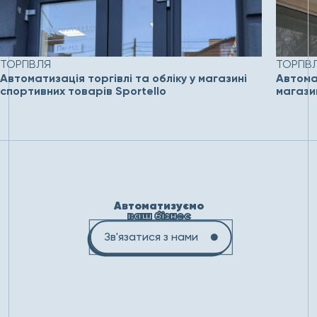
ТОРГІВЛЯ
ТОРГІВ
Автоматизація торгівлі та обліку у магазині
Автомат
спортивних товарів Sportello
магази
Автоматизуємо
ваш бізнес
Зв'язатися з нами