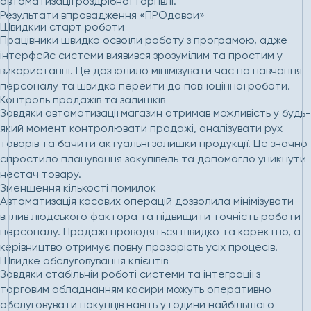
автоматизації роздрібної торгівлі.
Результати впровадження «ПРОдавай»
Швидкий старт роботи
Працівники швидко освоїли роботу з програмою, адже
інтерфейс системи виявився зрозумілим та простим у
використанні. Це дозволило мінімізувати час на навчання
персоналу та швидко перейти до повноцінної роботи.
Контроль продажів та залишків
Завдяки автоматизації магазин отримав можливість у будь-
який момент контролювати продажі, аналізувати рух
товарів та бачити актуальні залишки продукції. Це значно
спростило планування закупівель та допомогло уникнути
нестач товару.
Зменшення кількості помилок
Автоматизація касових операцій дозволила мінімізувати
вплив людського фактора та підвищити точність роботи
персоналу. Продажі проводяться швидко та коректно, а
керівництво отримує повну прозорість усіх процесів.
Швидке обслуговування клієнтів
Завдяки стабільній роботі системи та інтеграції з
торговим обладнанням касири можуть оперативно
обслуговувати покупців навіть у години найбільшого