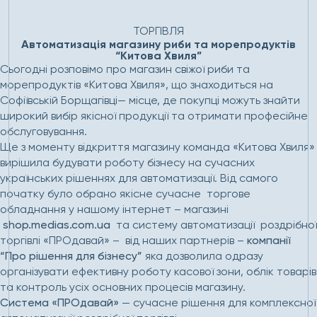
Головна
Проєкти
Автоматизація магазину риби та
морепродуктів “Китова Хвиля”
ТОРГІВЛЯ
Автоматизація магазину риби та морепродуктів
“Китова Хвиля”
Сьогодні розповімо про магазин свіжої риби та
морепродуктів «Китова Хвиля», що знаходиться на
Софіївській Борщагівці— місце, де покупці можуть знайти
широкий вибір якісної продукції та отримати професійне
обслуговування.
Ще з моменту відкриття магазину команда «Китова Хвиля»
вирішила будувати роботу бізнесу на сучасних
українських рішеннях для автоматизації. Від самого
початку було обрано якісне сучасне торгове
обладнання у нашому інтернет – магазині
shop.medias.com.ua
та систему автоматизації роздрібної
торгівлі «ПРОдавай» – від наших партнерів –
компанії
“Про рішення для бізнесу”
яка дозволила одразу
організувати ефективну роботу касової зони, облік товарів
та контроль усіх основних процесів магазину.
Система «ПРОдавай»
— сучасне рішення для комплексної