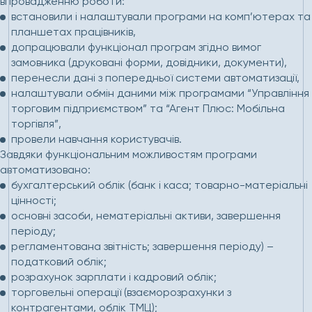
впровадженню роботи:
встановили і налаштували програми на комп’ютерах та
планшетах працівників,
допрацювали функціонал програм згідно вимог
замовника (друковані форми, довідники, документи),
перенесли дані з попередньої системи автоматизації,
налаштували обмін даними між програмами “Управління
торговим підприємством” та “Агент Плюс: Мобільна
торгівля”,
провели навчання користувачів.
Завдяки функціональним можливостям програми
автоматизовано:
бухгалтерський облік (банк і каса; товарно-матеріальні
цінності;
основні засоби, нематеріальні активи, завершення
періоду;
регламентована звітність; завершення періоду) –
податковий облік;
розрахунок зарплати і кадровий облік;
торговельні операції (взаєморозрахунки з
контрагентами, облік ТМЦ);