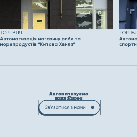
ТОРГІВЛЯ
ТОРГІВ
Автоматизація магазину риби та
Автомат
морепродуктів “Китова Хвиля”
спорти
Автоматизуємо
ваш бізнес
Зв'язатися з нами