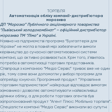
Головна
Проєкти
Автоматизація обліку компанії-
дистриб’ютора морозива
ТОРГІВЛЯ
Автоматизація обліку компанії-дистриб’ютора
морозива
ДП “Морозко” Публічного акціонерного товариства
“Львівський холодокомбінат” – офіційний дистриб’ютор
морозива ТМ “Лімо” в Україні.
Наявна на підприємстві програма “Бухгалтерія для
України” не могла в повній мірі забезпечити вимоги
керівництва до сучасної автоматизованої системи
компанії, що активно розвивається. Крім того, з’явилась
потреба в автоматизації торгових представників.
Співпраця з компанією “Медіа Сервіс” триває вже не один
рік, тому саме вони допомогли у виборі програми для
апгрейду існуючої. Програмний продукт “Управління
торговим підприємством” найкраще відповідає вимогам
замовника і дозволяє автоматизувати найважливіші
ділянки обліку, а для роботи торгових агентів був
запропонований продукт “Агент Плюс: Мобільна торгівля”.
Спеціалісти компанії “Медіа Сервіс” виконали всі супутні