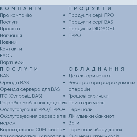
КОМПАНІЯ
ПРОДУКТИ
Про компанію
Продукти серії ПРО
Послуги
Продукти серії BAS
Проєкти
Продукти DILOSOFT
Навчання
ПРРО
Новини
Контакти
FAQs
Партнери
ПОСЛУГИ
ОБЛАДНАННЯ
BAS
Детектори валют
Оренда BAS
Реєстратори розрахункових
Оренда сервера для BAS
операцій
ІТС (Супровід BAS)
Грошові скриньки
Розробка мобільних додатків
Принтери чеків
Обслуговування РРО/ПРРО
Термінали
Обслуговування серверів та
Лічильники банкнот
мереж
Ваги
Впровадження CRM-систем
Термінали збору даних
та корпоративних порталів
Сканери штрих-кодів