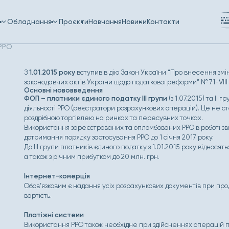
и
Обладнання
Проєкти
Навчання
Новини
Контакти
 РРО
З
1.01.2015 року
вступив в дію Закон України “Про внесення змі
законодавчих актів України щодо податкової реформи” № 71-VIII ві
Основні нововведення
ФОП – платники єдиного податку ІІІ групи
(з 1.07.2015) та ІІ 
діяльності РРО (реєстратори розрахункових операцій). Це не ст
роздрібною торгівлею на ринках та пересувних точках.
Використання зареєстрованих та опломбованих РРО в роботі звіл
дотримання порядку застосування РРО до 1 січня 2017 року.
До ІІІ групи платників єдиного податку з 1.01.2015 року відносять
а також з річним прибутком до 20 млн. грн.
Інтернет-комерція
Обов’язковим є надання усіх розрахункових документів при про
вартість.
Платіжні системи
Використання РРО також необхідне при здійсненнях операцій по