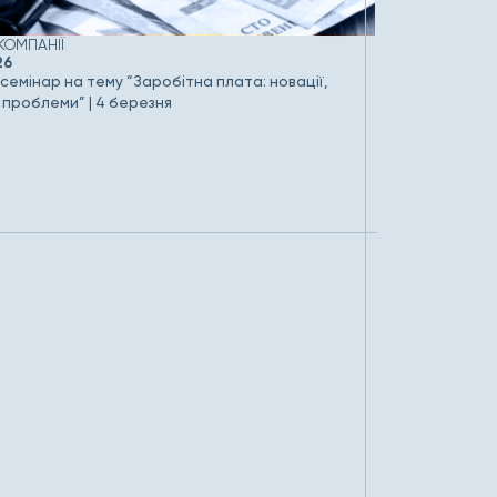
КОМПАНІЇ
НОВИНИ КОМП
26
20.02.2026
емінар на тему “Заробітна плата: новації,
Зміни у серві
, проблеми” | 4 березня
березня 202