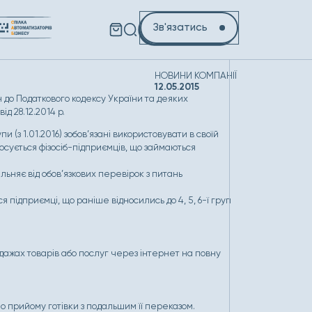
Зв'язатись
НОВИНИ КОМПАНІЇ
12.05.2015
н до Податкового кодексу України та деяких
д 28.12.2014 р.
групи (з 1.01.2016) зобов’язані використовувати в своїй
осується фізосіб-підприємців, що займаються
ьняє від обов’язкових перевірок з питань
ся підприємці, що раніше відносились до 4, 5, 6-ї груп
дажах товарів або послуг через інтернет на повну
 прийому готівки з подальшим її переказом.