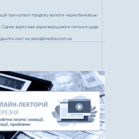
ацій при купівлі-продажу валюти через банківські
ть. Однак варто вже зараз вирішувати питання щодо
.
адішліть лист на sales@medias.com.ua