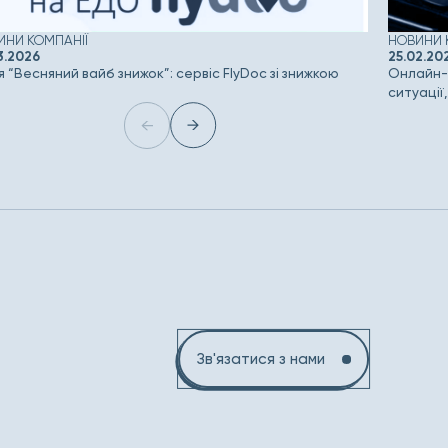
ИНИ КОМПАНІЇ
НОВИНИ 
3.2026
25.02.20
я “Весняний вайб знижок”: сервіс FlyDoc зі знижкою
Онлайн-с
ситуації
Зв'язатися з нами