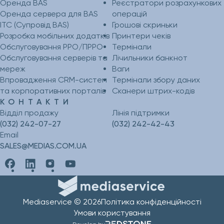
Оренда BAS
Реєстратори розрахункових
Оренда сервера для BAS
операцій
ІТС (Супровід BAS)
Грошові скриньки
Розробка мобільних додатків
Принтери чеків
Обслуговування РРО/ПРРО
Термінали
Обслуговування серверів та
Лічильники банкнот
мереж
Ваги
Впровадження CRM-систем
Термінали збору даних
та корпоративних порталів
Сканери штрих-кодів
КОНТАКТИ
Відділ продажу
Лінія підтримки
(032) 242-07-27
(032) 242-42-43
Email
SALES@MEDIAS.COM.UA
Mediaservice © 2026
Політика конфіденційності
Умови користування