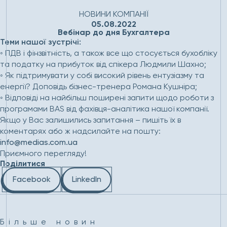
Головна
Новини
Вебінар до дня Бухгалтера
НОВИНИ КОМПАНІЇ
05.08.2022
Вебінар до дня Бухгалтера
Теми нашої зустрічі:
◦ ПДВ і фінзвітність, а також все що стосується бухобліку
та податку на прибуток від спікера Людмили Шахно;
◦ Як підтримувати у собі високий рівень ентузіазму та
енергії? Доповідь бізнес-тренера Романа Кушніра;
◦ Відповіді на найбільш поширені запити щодо роботи з
програмами BAS від фахівця-аналітика нашої компанії.
Якщо у Вас залишились запитання – пишіть їх в
коментарях або ж надсилайте на пошту:
info@medias.com.ua
Приємного перегляду!
Поділитися
Facebook
LinkedIn
Більше новин