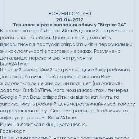
Головна
Новини
Технологія розпізнавання облич у
“Бітрікс 24”
НОВИНИ КОМПАНІЇ
20.04.2017
Технологія розпізнавання облич у “Бітрікс 24”
В оновленій версії «Бітрікс24» вбудований інструмент по
розпізнаванню облич. Дане рішення дозволить
відмовитись від пропусків співробітників й персональних
знижок лояльності в торгових мережах. Розглянемо
детальніше переваги цих інструментів.
Bitrix24Time
Це новий інноваційний інструмент для обліку робочого
дня співробітників. Щоб скористатись ним Вам
знадобиться лише звичайний планшет (на Android) і
додаток Bitrix24Time. Його можна завантажити через
Google Play. Ваші співробітники відкриватимуть та
закриватимуть робочий день через звичайну веб-камеру
на ресепшені офісу. Система розпізнає їх обличчя та
зафіксує у програмі Bitrix24Time.
Рішення з’явиться в кінці цього місяця.
Face-карт
Це ще один корисний інструмент розпізнавання особи