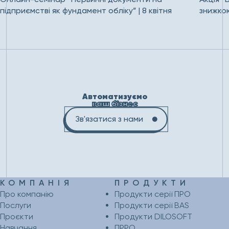
підприємстві як фундамент обліку” | 8 квітня
знижко
Автоматизуємо
ваш бізнес
Зв'язатися з нами
КОМПАНІЯ
ПРОДУКТИ
Про компанію
Продукти серії ПРО
Послуги
Продукти серії BAS
Проєкти
Продукти DILOSOFT
Навчання
ПРРО