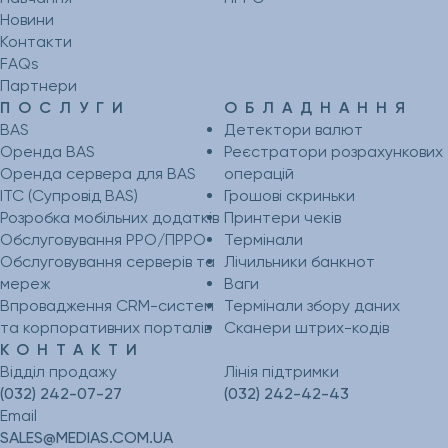
Новини
Контакти
FAQs
Партнери
ПОСЛУГИ
ОБЛАДНАННЯ
BAS
Детектори валют
Оренда BAS
Реєстратори розрахункових
Оренда сервера для BAS
операцій
ІТС (Супровід BAS)
Грошові скриньки
Розробка мобільних додатків
Принтери чеків
Обслуговування РРО/ПРРО
Термінали
Обслуговування серверів та
Лічильники банкнот
мереж
Ваги
Впровадження CRM-систем
Термінали збору даних
та корпоративних порталів
Сканери штрих-кодів
КОНТАКТИ
Відділ продажу
Лінія підтримки
(032) 242-07-27
(032) 242-42-43
Email
SALES@MEDIAS.COM.UA