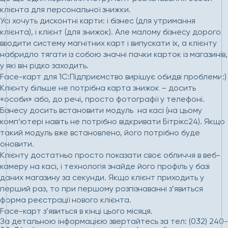
клієнта для персональної знижки.
Усі хочуть дисконтні карти: і бізнес (для утримання
клієнта), і клієнт (для знижок). Але малому бізнесу дорого
вводити систему магнітних карт і випускати їх, а клієнту
набридло тягати із собою значні пачки карток із магазинів,
у які він рідко заходить.
Face-карт для 1С:Підприємство вирішує обидві проблеми:)
Клієнту більше не потрібна карта знижок – досить
«особи» або, до речі, просто фотографії у телефоні.
Бізнесу досить встановити модуль на касі (на цьому
комп’ютері навіть не потрібно відкривати Бітрікс24). Якщо
такий модуль вже встановлено, його потрібно буде
оновити.
Клієнту достатньо просто показати своє обличчя в веб-
камеру на касі, і технологія знайде його профіль у базі
даних магазину за секунди. Якщо клієнт приходить у
перший раз, то при першому розпізнаванні з’явиться
форма реєстрації нового клієнта.
Face-карт з’явиться в кінці цього місяця.
За детальною інформацією звертайтесь за тел: (032) 240-