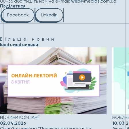
00-36 або пишіть нам на e-mail:
web@medias.com.ua
Поділитися
Facebook
LinkedIn
Більше новин
Інші наші новини
НОВИНИ КОМПАНІЇ
НОВИНИ
02.04.2026
10.03.
Онлайн-семінар “Первинні документи на
Акція “