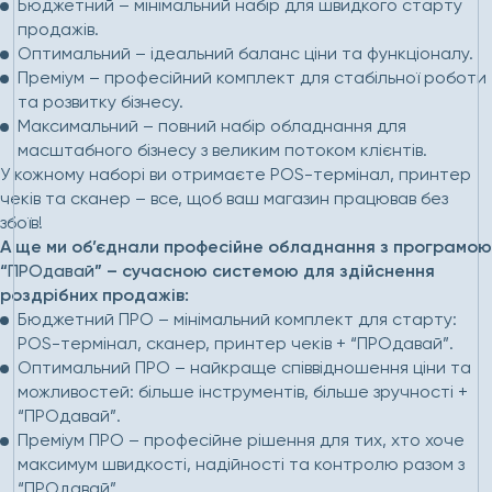
Бюджетний – мінімальний набір для швидкого старту
продажів.
Оптимальний – ідеальний баланс ціни та функціоналу.
Преміум – професійний комплект для стабільної роботи
та розвитку бізнесу.
Максимальний – повний набір обладнання для
масштабного бізнесу з великим потоком клієнтів.
У кожному наборі ви отримаєте POS-термінал, принтер
чеків та сканер – все, щоб ваш магазин працював без
збоїв!
А ще ми об’єднали професійне обладнання з програмою
“
ПРОдавай
” – сучасною системою для здійснення
роздрібних продажів:
Бюджетний ПРО – мінімальний комплект для старту:
POS-термінал, сканер, принтер чеків + “ПРОдавай”.
Оптимальний ПРО – найкраще співвідношення ціни та
можливостей: більше інструментів, більше зручності +
“ПРОдавай”.
Преміум ПРО – професійне рішення для тих, хто хоче
максимум швидкості, надійності та контролю разом з
“ПРОдавай”.