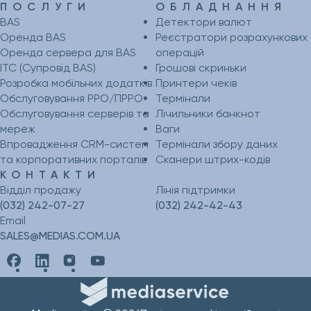
ПОСЛУГИ
ОБЛАДНАННЯ
BAS
Детектори валют
Оренда BAS
Реєстратори розрахункових
Оренда сервера для BAS
операцій
ІТС (Супровід BAS)
Грошові скриньки
Розробка мобільних додатків
Принтери чеків
Обслуговування РРО/ПРРО
Термінали
Обслуговування серверів та
Лічильники банкнот
мереж
Ваги
Впровадження CRM-систем
Термінали збору даних
та корпоративних порталів
Сканери штрих-кодів
КОНТАКТИ
Відділ продажу
Лінія підтримки
(032) 242-07-27
(032) 242-42-43
Email
SALES@MEDIAS.COM.UA