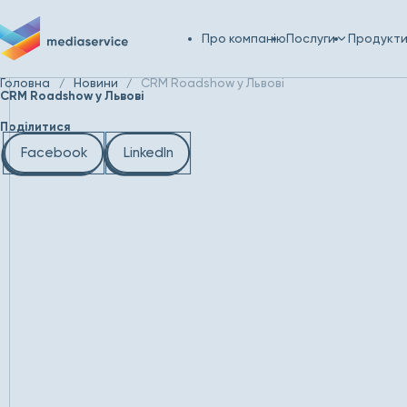
Про компанію
Послуги
Продукт
Головна
Новини
CRM Roadshow у Львові
CRM Roadshow у Львові
Поділитися
Facebook
LinkedIn