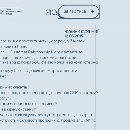
Зв'язатись
НОВИНИ КОМПАНІЇ
12.05.2015
огіях, що проходитимуть цього року у 7 містах
 Київ та Львів.
нгл. –
Customer Relationship Management
) та
правління взаємовідносинами з клієнтами.
лієнтів за допомогою CRM-технологій та комп’ютерної
нару у Львові. Доповідачі – представники
їна”.
можних клієнтів?
хресні продажі в компанії за допомогою CRM-системи?
послуг?
ієнтами максимально ефективно?
ми в єдину систему?
д час якого відвідувачі зможуть отримати відповіді на
нструють можливості програмних продуктів “CRM” та