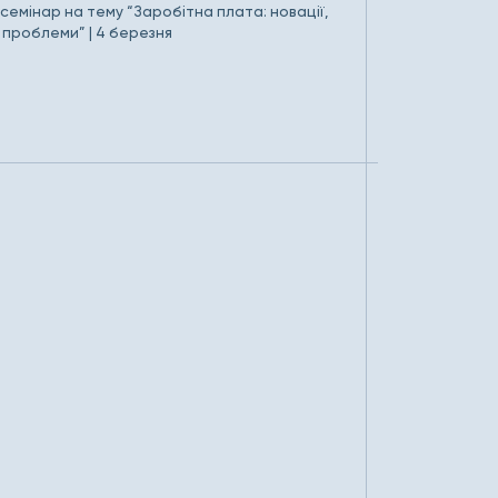
емінар на тему “Заробітна плата: новації,
Зміни у серві
, проблеми” | 4 березня
березня 202