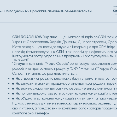
и
Обладнання
Проєкти
Навчання
Новини
Контакти
CRM ROADSHOW Україна
– це низка семінарів по CRM-технол
України: Севастополь, Харків, Донецьк, Дніпропетровськ, Одеса,
Мета заходів – донести до слухачів інформацію про CRM (від а
необхідність застосування CRM-технологій для ефективного у
Інструменти росту: управління продажами і обслуговуванням к
телефонії
12 грудня
компанія “Медіа Сервіс” організовує проведення семі
розробника програмного продукту “CRM” – компанії “Рарус Укра
Основні питання, що розглядатимуться:
Як створити справжню клієнтську базу і утримати платоспро
Як запустити активні продажі, організувати допродаж і пере
Як значно скоротити витрати на сервіс, не знижуючи якості 
Як почати використовувати основні канали комунікації з кл
Як об’єднати всі канали комунікацій з клієнтами та партнера
Під час семінару діятиме
вернісаж партнерських рішень
, пі
свої питання, а представники компаній-організаторів продемо
комп’ютерної телефоні.