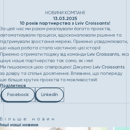
Головна
Новини
10 років партнерства з Lviv
Croissants!
НОВИНИ КОМПАНІЇ
13.03.2025
10 років партнерства з Lviv Croissants!
За цей час ми разом реалізували багато проєктів,
автоматизували процеси, вдосконалювали рішення та
підтримували зростання мережі. Приємно усвідомлювати,
що наша робота стала частиною цієї історії!
Приємно отримати подяку від команди
Lviv Croissants
, яка
цінує наше партнерство так само, як і ми!
Ми пишаємося цією співпрацею! Дякуємо
Lviv Croissants
за довіру та спільні досягнення. Впевнені, що попереду
ще більше крутих проєктів та можливостей!
Поділитися
Facebook
LinkedIn
Більше новин
Інші наші новини