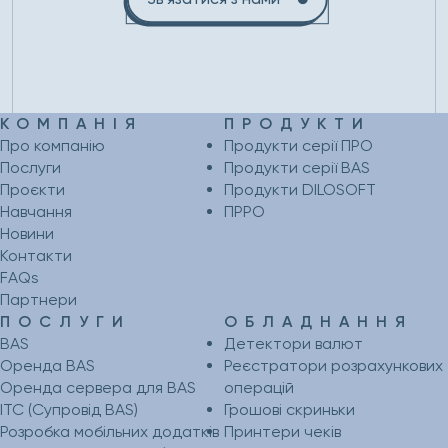
КОМПАНІЯ
ПРОДУКТИ
Про компанію
Продукти серії ПРО
Послуги
Продукти серії BAS
Проєкти
Продукти DILOSOFT
Навчання
ПРРО
Новини
Контакти
FAQs
Партнери
ПОСЛУГИ
ОБЛАДНАННЯ
BAS
Детектори валют
Оренда BAS
Реєстратори розрахункових
Оренда сервера для BAS
операцій
ІТС (Супровід BAS)
Грошові скриньки
Розробка мобільних додатків
Принтери чеків