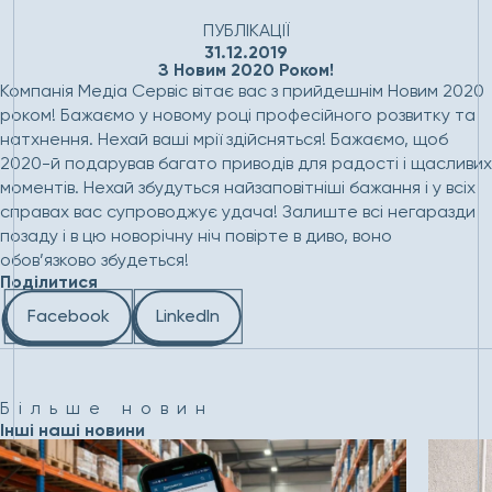
Головна
Новини
З Новим 2020 Роком!
ПУБЛІКАЦІЇ
31.12.2019
З Новим 2020 Роком!
Компанія Медіа Сервіс вітає вас з прийдешнім Новим 2020
роком! Бажаємо у новому році професійного розвитку та
натхнення. Нехай ваші мрії здійсняться! Бажаємо, щоб
2020-й подарував багато приводів для радості і щасливих
моментів. Нехай збудуться найзаповітніші бажання і у всіх
справах вас супроводжує удача! Залиште всі негаразди
позаду і в цю новорічну ніч повірте в диво, воно
обов’язково збудеться!
Поділитися
Facebook
LinkedIn
Більше новин
Інші наші новини