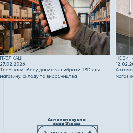
ПУБЛІКАЦІЇ
НОВИНИ
27.02.2026
12.02.
Термінали збору даних: як вибрати TSD для
Автомат
магазину, складу та виробництва
магази
Автоматизуємо
ваш бізнес
Зв'язатися з нами