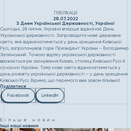
Головна
Новини
З Днем Української Державності,
Україно!
ПУБЛІКАЦІЇ
28.07.2022
З Днем Української Державності, Україно!
Сьогодні, 28 липня, Україна вперше відзначає День
Української державності. Запровадити нове державне
свято, яке відзначатиметься у день хрещення Київської
Русі, запропонував торік Президент України – Володимир
Зеленський. Точкою відліку української державності
вважається рік заснування Києва, столиці Київської Русі й
сучасної України. Тому нове свято відзначатиметься у
день розквіту української державності – у день хрещення
Київської Русі. Віримо, що перемога вже зовсім близько!
Поділитися
Facebook
LinkedIn
Більше новин
Інші наші новини