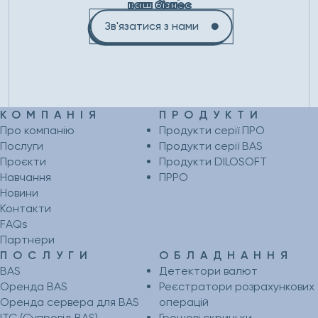
ваш бізнес
Зв'язатися з нами
КОМПАНІЯ
ПРОДУКТИ
Про компанію
Продукти серії ПРО
Послуги
Продукти серії BAS
Проєкти
Продукти DILOSOFT
Навчання
ПРРО
Новини
Контакти
FAQs
Партнери
ПОСЛУГИ
ОБЛАДНАННЯ
BAS
Детектори валют
Оренда BAS
Реєстратори розрахункових
Оренда сервера для BAS
операцій
ІТС (Супровід BAS)
Грошові скриньки