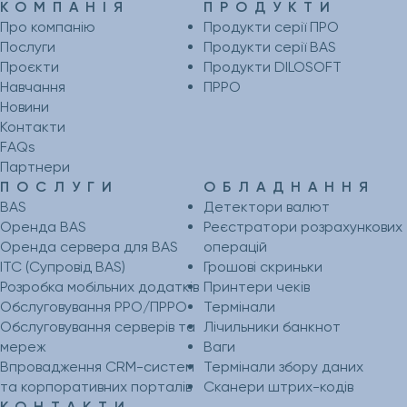
КОМПАНІЯ
ПРОДУКТИ
Про компанію
Продукти серії ПРО
Послуги
Продукти серії BAS
Проєкти
Продукти DILOSOFT
Навчання
ПРРО
Новини
Контакти
FAQs
Партнери
ПОСЛУГИ
ОБЛАДНАННЯ
BAS
Детектори валют
Оренда BAS
Реєстратори розрахункових
Оренда сервера для BAS
операцій
ІТС (Супровід BAS)
Грошові скриньки
Розробка мобільних додатків
Принтери чеків
Обслуговування РРО/ПРРО
Термінали
Обслуговування серверів та
Лічильники банкнот
мереж
Ваги
Впровадження CRM-систем
Термінали збору даних
та корпоративних порталів
Сканери штрих-кодів
КОНТАКТИ