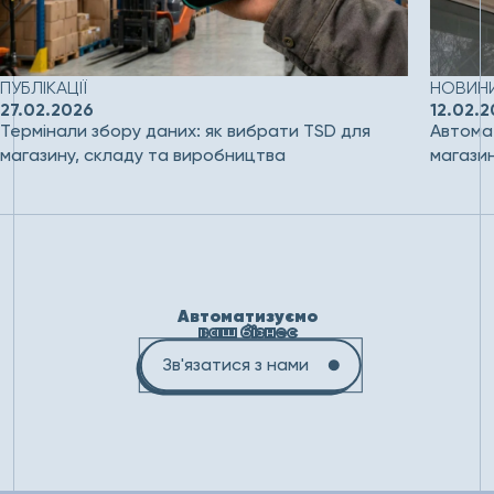
ПУБЛІКАЦІЇ
НОВИНИ
27.02.2026
12.02.
Термінали збору даних: як вибрати TSD для
Автомат
магазину, складу та виробництва
магази
Автоматизуємо
ваш бізнес
Зв'язатися з нами