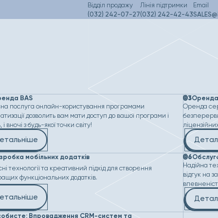
Відділ продажу
Лінія підтримки
Email
(032) 242-07-27
(032) 242-42-43
SALES@
0
3
ренда BAS
Оренда
сна послуга онлайн-користування програмами
Оренда сер
атизації дозволить вам мати доступ до вашої програми і
безперервн
 і вночі з будь-якої точки світу!
ліцензійни
етальніше
Детал
0
6
зробка мобільних додатків
Обслуг
Надійна те
ні технології та креативний підхід для створення
відгук на 
ащих функціональних додатків.
впевненість
етальніше
Детал
обисте: Впровадження CRM-систем та