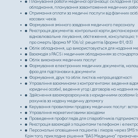
Планування роботи медичної організації: складання гр
обладнання, планування завантаження медичних робо
Отримання оплати за медичні послуги від фізичних осіб: 
касових чеків
Формування змінного завдання медичного персоналу
Реєстрація документів: контрольної карти диспансерно
відновлювальне лікування, обстеження, консультацію; 
про смерть (форма № 106/о); рецептів (форми Ф1, Ф3)
Облік обладнання, що використовується для надання м
Взаємодія з PACS і медичним обладнанням за стандарт
Облік виконаних медичних послуг
Формування електронних медичних документів, налашт
фраз для підстановки в документи
Формування, друк та облік листків непрацездатності
Управління взаєминами з контрагентами: ведення відомо
юридичні особи), ведення угод і договорів на надання 
Здійснення взаєморозрахунків з юридичними особами (
рахунків за надану медичну допомогу
Керування правилами продажу медичних послуг: встано
Управління маркетинговими заходами
Проведення профоглядів для співробітників підприємст
Реєстрація взаємодій з пацієнтами телефоном і електр
Персональні оповіщення пацієнтів і лікарів через SMS т
Крім того, прикладне рішення “BAS Медицина” призначене