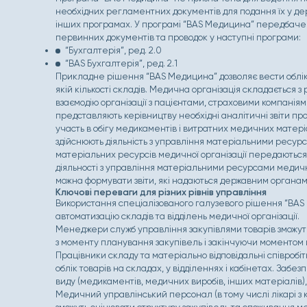
необхідних регламентних документів для подання їх у дер
інших програмах. У програмі “BAS Медицина” передбачен
первинних документів та проводок у наступні програми:
“Бухгалтерія”, ред. 2.0
“BAS Бухгалтерія”, ред. 2.1
Прикладне рішення “BAS Медицина” дозволяє вести облік в
якій кількості складів. Медична організація складається з
взаємодію організації з пацієнтами, страховими компанія
представляють керівництву необхідні аналітичні звіти про 
участь в обігу медикаментів і витратних медичних матеріал
здійснюють діяльність з управління матеріальними ресурс
матеріальних ресурсів медичної організації передаються 
діяльності з управління матеріальними ресурсами медично
можна формувати звіти, які надаються державним органам
Ключові переваги для різних рівнів управління
Використання спеціалізованого галузевого рішення “BAS
автоматизацію складів та відділень медичної організації.
Менеджери служб управління закупівлями товарів зможут
з моменту планування закупівель і закінчуючи моментом
Працівники складу та матеріально відповідальні співроб
облік товарів на складах, у відділеннях і кабінетах. Заб
виду (медикаментів, медичних виробів, інших матеріалів)
Медичний управлінський персонал (в тому числі лікарі з 