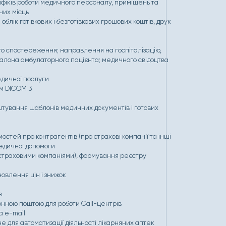
афіків роботи медичного персоналу, приміщень та
чих місць
облік готівкових і безготівкових грошових коштів, друк
го спостереження; направлення на госпіталізацію,
талона амбулаторного пацієнта; медичного свідоцтва
едичної послуги
ом DICOM 3
ування шаблонів медичних документів і готових
стей про контрагентів (про страхові компанії та інші
медичної допомоги
страховими компаніями), формування реєстру
влення цін і знижок
в
онною поштою для роботи Call-центрів
а e-mail
 для автоматизації діяльності лікарняних аптек