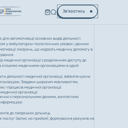
Зв'язатись
ля автоматизації основних видів діяльності
там у амбулаторно-поліклінічних умовах і денних
матизації лікарень, що надають медичну допомогу в
бування.
 медичної організації з розділенням доступу до
а кількома медичними організаціями в одній
ти діяльності медичної організації, забезпечуючи
анізацією. Завдяки широким можливостям,
ес-процесів медичної організації.
медичної організації:
включно з персональними даними, контактною
 інформацією
єнтів до лікарських дільниць
послуг (запис на прийом), формування рахунків на