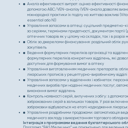
Аналіз ефективності витрат: оцінка ефективності фінан
допомогою ABC/VEN-аналізу (VEN-аналіз дозволяє визна
міжнародної практики їх поділу на життєво важливі (Vital 
essential або N))
Управління запасами в аптеці: суцільний предметно-кі
за серіями, термінами придатності, документам партії 
аптечних товарів як у цілому на складах, так і в розрізі
Облік за джерелами фінансування: роздільний облік ру
закупівель
Ведення формулярних переліків організації та відділен
формулярних переліків конкретних відділень, які дозв
доступних для формування вимог в аптеку
Управління виготовленням медичних препаратів: облік 
лікарських прописів у рецептурно-виробничому відділі
Управління запасами у відділеннях і кабінетах: персоні
медичних виробів при наданні медичних послуг, автома
виконання вимог відділень
Контроль наявності серій, вилучених з обігу: з допомого
забракованих серій в залишках товарів. У разі включе
забраковки відбувається на етапі надходження лікарськ
Управління роздрібними продажами: автоматизація веде
медичного закладу з використанням торгового обладна
Інтеграція з програмами ведення бухгалтерського обл
Програма “BAS Медицина” не призначена для ведення пов