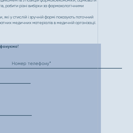
едикаментів з позицій фармакоекономіки, оцінювати
ів, робити різні вибірки за фармакологічними
, які у стислій і зручній формі показують поточний
ратних медичних матеріалів в медичній організації.
ефонуємо!
Номер телефону*