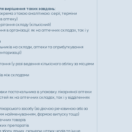
ля вирішення таких завдань:
крема з такою аналітикою: серії, терміни
 в аптеку)
ерігання складу (кількісний)
я в організації: як на аптечних складах, так і у
я
ьників на склади, аптеки та оприбуткування
нтаризації)
ання (у разі ведення кількісного обліку за місцями
ів між складами
овки постачальника в упаковку лікарняної аптеки
тей як на аптечних складах, так і у відділеннях
ікарського засобу (за діючою речовиною або за
им найменуванням, формою випуску тощо)
течних товарів
ьких препаратів
 збору даних, сканери штрих-кодів та інше