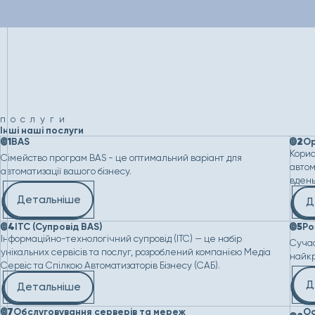
послуги
Інші наші послуги
0
1
0
2
BAS
О
Кори
Сімейство програм BAS - це оптимальний варіант для
автом
автоматизації вашого бізнесу.
вдень,
Детальніше
Д
0
4
0
5
ІТС (Супровід BAS)
Ро
Інформаційно-технологічний супровід (ІТС) — це набір
Сучас
унікальних сервісів та послуг, розроблений компанією Медіа
найкр
Сервіс та Спілкою Автоматизаторів Бізнесу (САБ).
Д
Детальніше
0
7
Обслуговування серверів та мереж
Ос