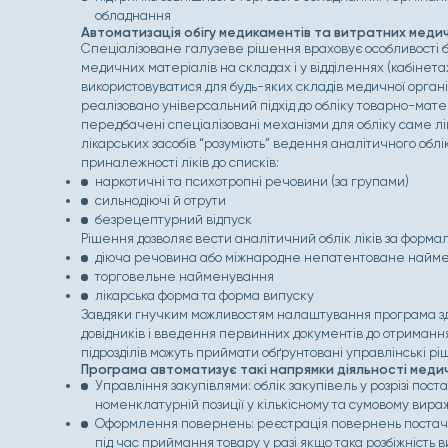
обладнання
Автоматизація обігу медикаментів та витратних меди
Спеціалізоване галузеве рішення враховує особливості б
медичних матеріалів на складах і у відділеннях (кабінет
використовуватися для будь-яких складів медичної організ
реалізовано універсальний підхід до обліку товарно-матер
передбачені спеціалізовані механізми для обліку саме лік
лікарських засобів “розуміють” ведення аналітичного обліку
приналежності ліків до списків:
наркотичні та психотропні речовини (за групами)
сильнодіючі й отрути
безрецептурний відпуск
Рішення дозволяє вести аналітичний облік ліків за форма
діюча речовина або міжнародне непатентоване найм
торговельне найменування
лікарська форма та форма випуску
Завдяки гнучким можливостям налаштування програма здат
довідників і введення первинних документів до отримання 
підрозділів можуть приймати обґрунтовані управлінські рі
Програма автоматизує такі напрямки діяльності медичн
Управління закупівлями: облік закупівель у розрізі пост
номенклатурній позиції у кількісному та сумовому вира
Оформлення повернень: реєстрація повернень постачальн
під час приймання товару у разі якщо така розбіжність 