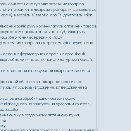
сових витрат на закупівлю аптечних товарів з
чити пріоритетні лікарські препарати відповідно до
або V), необхідні (Еssential або Е) і другорядні (Non-
лькісний облік руху номенклатури аптечних товарів
(документам надходження в аптеку), облік руху
 місць зберігання всередині складу
ху аптечних товарів за джерелами фінансування їх
ь: ведення формулярних переліків організації і
оляють обмежити перелік номенклатурних позицій,
виготовлення та фасування лікарських засобів з
фікований облік витрат лікарських засобів та
тизація процесів узгодження, затвердження та
ю відповідної обробки здійснюється пошук
ння відповідного налаштування програми контроль
их засобів
ння обліку в роздрібному аптечному пункті
ння
іку
ноцінного бухгалтерського обліку і формування всіх