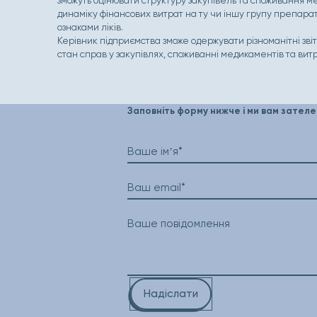
зможуть оцінювати структуру закупівель та споживання м
динаміку фінансових витрат на ту чи іншу групу препарат
ознаками ліків.
Керівник підприємства зможе одержувати різноманітні звіти
стан справ у закупівлях, споживанні медикаментів та вит
Заповніть форму нижче і ми вам зател
Ваше імʼя*
Ваш email*
Ваше повідомлення
Надіслати