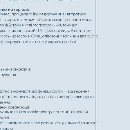
чних матеріалів
ізнес-процесів обігу медикаментів і витратних
ах) всередині медичної організації. Програма може
ації (у тому числі господарських), тому що
іальних цінностей (ТМЦ) різного виду. Разом з цим
арських засобів. Спеціалізовані механізми для обліку
 і формування звітності у відповідності до
льними ознаками:
енування
на виконувати всі функції обліку – від ведення
аналітичних звітів, на основі яких керівники різних
шення.
ої організації:
ачальників і договорів з контрагентами, по кожній
женні
икам та актів про розбіжність у кількості та якості
виникла