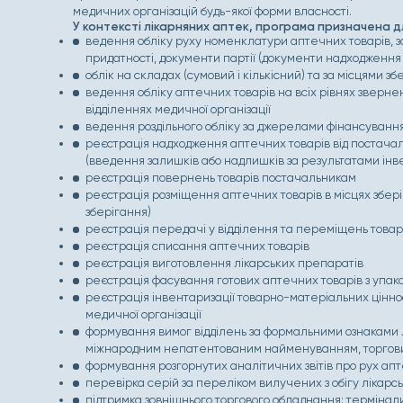
медичних організацій будь-якої форми власності.
У контексті лікарняних аптек, програма призначена д
ведення обліку руху номенклатури аптечних товарів, зо
придатності, документи партії (документи надходження
облік на складах (сумовий і кількісний) та за місцями зб
ведення обліку аптечних товарів на всіх рівнях зверненн
відділеннях медичної організації
ведення роздільного обліку за джерелами фінансуванн
реєстрація надходження аптечних товарів від постачал
(введення залишків або надлишків за результатами інве
реєстрація повернень товарів постачальникам
реєстрація розміщення аптечних товарів в місцях зберіг
зберігання)
реєстрація передачі у відділення та переміщень товар
реєстрація списання аптечних товарів
реєстрація виготовлення лікарських препаратів
реєстрація фасування готових аптечних товарів з упак
реєстрація інвентаризації товарно-матеріальних ціннос
медичної організації
формування вимог відділень за формальними ознаками л
міжнародним непатентованим найменуванням, торгов
формування розгорнутих аналітичних звітів про рух ап
перевірка серій за переліком вилучених з обігу лікарс
підтримка зовнішнього торгового обладнання: термінали