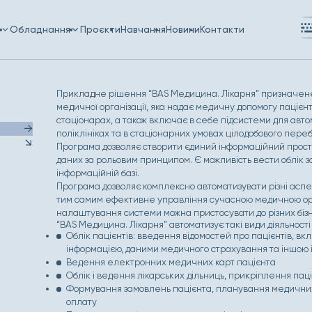
и
Обладнання
Проєкти
Навчання
Новини
Контакти
Прикладне рішення “BAS Медицина. Лікарня” призначене д
медичної організації, яка надає медичну допомогу пацієн
стаціонарах, а також включає в себе підсистеми для авто
поліклініках та в стаціонарних умовах цілодобового пере
Програма дозволяє створити єдиний інформаційний простір
даних за рольовим принципом. Є можливість вести облік з
інформаційній базі.
Програма дозволяє комплексно автоматизувати різні аспек
тим самим ефективне управління сучасною медичною орг
налаштування системи можна пристосувати до різних бізн
“BAS Медицина. Лікарня” автоматизує такі види діяльності 
Облік пацієнтів: введення відомостей про пацієнтів, 
інформацією, даними медичного страхування та іншою
Ведення електронних медичних карт пацієнта
Облік і ведення лікарських дільниць, прикріплення паці
Формування замовлень пацієнта, планування медичних 
оплату