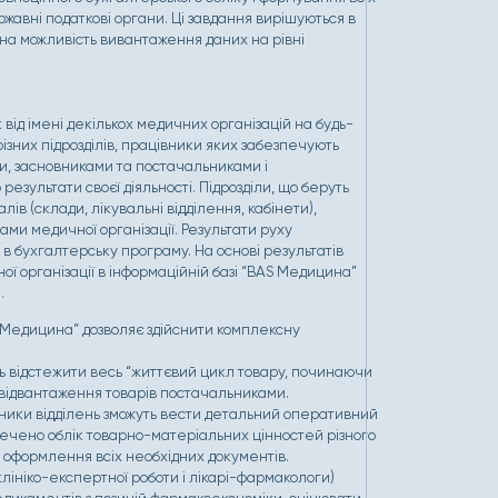
жавні податкові органи. Ці завдання вирішуються в
а можливість вивантаження даних на рівні
ід імені декількох медичних організацій на будь-
 різних підрозділів, працівники яких забезпечують
ми, засновниками та постачальниками і
результати своєї діяльності. Підрозділи, що беруть
ів (склади, лікувальні відділення, кабінети),
ами медичної організації. Результати руху
в бухгалтерську програму. На основі результатів
ї організації в інформаційній базі “BAS Медицина”
.
 Медицина” дозволяє здійснити комплексну
ь відстежити весь “життєвий цикл товару, починаючи
 відвантаження товарів постачальниками.
ітники відділень зможуть вести детальний оперативний
езпечено облік товарно-матеріальних цінностей різного
, оформлення всіх необхідних документів.
клініко-експертної роботи і лікарі-фармакологи)