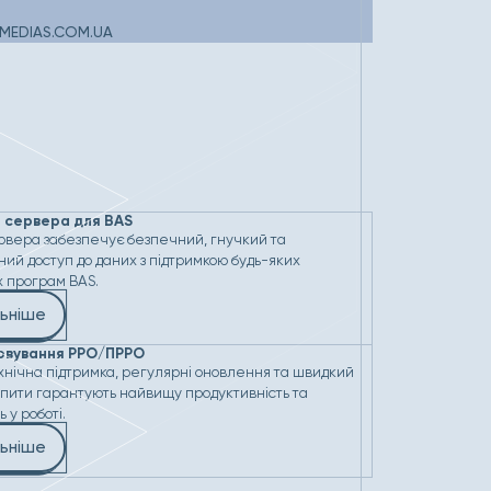
MEDIAS.COM.UA
 сервера для BAS
вера забезпечує безпечний, гнучкий та
ий доступ до даних з підтримкою будь-яких
х програм BAS.
ьніше
овування РРО/ПРРО
хнічна підтримка, регулярні оновлення та швидкий
запити гарантують найвищу продуктивність та
 у роботі.
ьніше