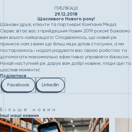
Головна
Новини
Щасливого Нового року!
ПУБЛІКАЦІЇ
29.12.2018
Щасливого Нового року!
Шановні друзі, клієнти та партнери! Компанія Медіа
Сервіс вітає вас з прийдешнім Новим 2019 роком! Бажаємо
вам всього найкращого! Сподіваємось, що новий рік
принесе нам з вами ще більш міцні ділові стосунки, а ми
постараємось і надалі радувати вас своєю роботою та
допомогати максимально ефективно управляти бізнесом.
Нехай наступний рік дарує вам добрі новини, плідні ідеї та
щасливі моменти!
Поділитися
Facebook
LinkedIn
Більше новин
Інші наші новини