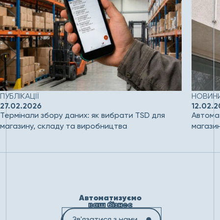
ПУБЛІКАЦІЇ
НОВИНИ
27.02.2026
12.02.
Термінали збору даних: як вибрати TSD для
Автомат
магазину, складу та виробництва
магази
Автоматизуємо
ваш бізнес
Зв'язатися з нами