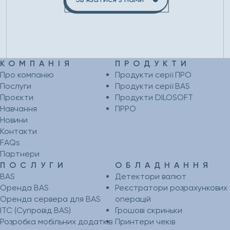
КОМПАНІЯ
ПРОДУКТИ
Про компанію
Продукти серії ПРО
Послуги
Продукти серії BAS
Проєкти
Продукти DILOSOFT
Навчання
ПРРО
Новини
Контакти
FAQs
Партнери
ПОСЛУГИ
ОБЛАДНАННЯ
BAS
Детектори валют
Оренда BAS
Реєстратори розрахункових
Оренда сервера для BAS
операцій
ІТС (Супровід BAS)
Грошові скриньки
Розробка мобільних додатків
Принтери чеків