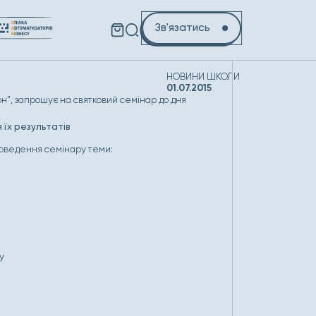
Зв'язатись
НОВИНИ ШКОЛИ
01.07.2015
н”, запрошує на святковий семінар до дня
я їх результатів
роведення семінару теми:
у