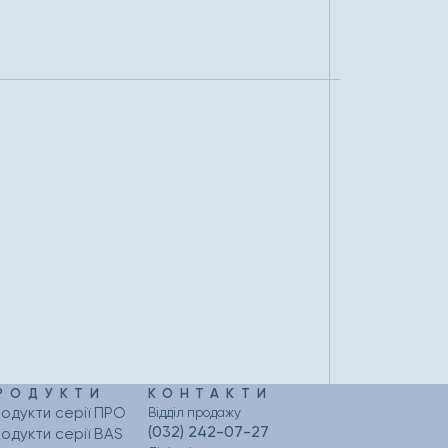
РОДУКТИ
КОНТАКТИ
одукти серії ПРО
Відділ продажу
(032) 242-07-27
одукти серії BAS