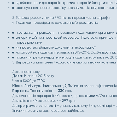
відображення в декларації окремих операцій (амортизація НА
застосування нового переліку держав, які відповідають критерія
3. Готівкові розрахунки та РРО: як не наразитись на штрафи.
4. Податкові перевірки та оскарження їх результатів:
підстави для проведення перевірок податковими органами, 
алгоритм дій при податковій перевірці. Підготовка приміщенн
перевіряючими
як правильно зберігати документи і інформацію?
мораторій на податкові перевірки 2015-2016. Особливості за
практичні рекомендації мінімізації податкових ризиків на 2015
5. Відповіді на запитання (надсилайте свої запитання на елек
Деталі семінару
Д
ата:
16 липня 2015 року
Час:
з 10:00 до 17:00
Місце
: Львів, вул. Чайковського, 7, Львівська обласна філармонія
Вартість:
Повна вартість –
330 грн.
Для абонентів корпорації «Мережа», що сплатили А/О за липе
Для клієнтів «Медіа сервіс» –
297 грн.
Діє
програма лояльності
– участь у кожному 3-му семінарі – 
Знижки не сумуються, надається найбільша.