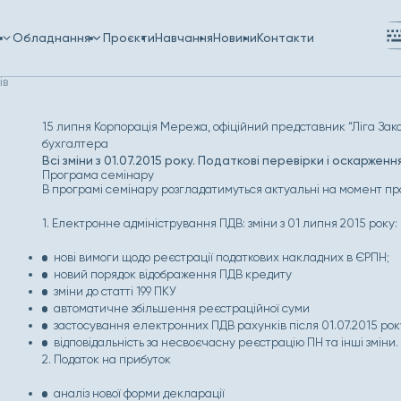
и
Обладнання
Проєкти
Навчання
Новини
Контакти
ів
15 липня Корпорація Мережа, офіційний представник “Ліга Зако
бухгалтера
Всі зміни з 01.07.2015 року. Податкові перевірки і оскарженн
Програма семінару
В програмі семінару розгладатимуться актуальні на момент п
1. Електронне адміністрування ПДВ: зміни з 01 липня 2015 року:
нові вимоги щодо реєстрації податкових накладних в ЄРПН;
новий порядок відображення ПДВ кредиту
зміни до статті 199 ПКУ
автоматичне збільшення реєстраційної суми
застосування електронних ПДВ рахунків після 01.07.2015 рок
відповідальність за несвоєчасну реєстрацію ПН та інші зміни.
2. Податок на прибуток
аналіз нової форми декларації