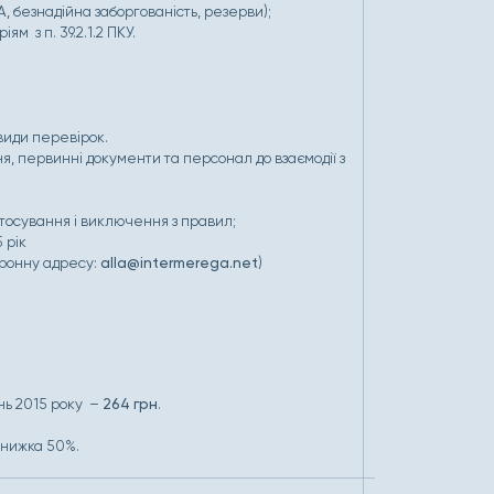
, безнадійна заборгованість, резерви);
м з п. 39.2.1.2 ПКУ.
види перевірок.
я, первинні документи та персонал до взаємодії з
стосування і виключення з правил;
 рік
тронну адресу:
alla@intermerega.net
)
нь 2015 року –
264 грн
.
знижка 50%.