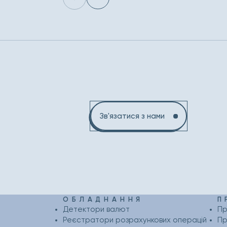
Зв'язатися з нами
ОБЛАДНАННЯ
П
Детектори валют
Пр
Реєстратори розрахункових операцій
Пр