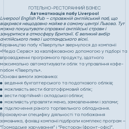
Головна
Проєкти
Автоматизація пабу Liverpool
ГОТЕЛЬНО-РЕСТОРАННИЙ БІЗНЕС
Автоматизація пабу Liverpool
Liverpool English Pub – справжній англійський паб, що
відкрився нещодавно майже в самому центрі Львова. Тут
можна покуштувати справжні англійські страви і
зануритися в атмосферу Британії. Є великий вибір
англійського пива і шотландського віскі.
Керівництво пабу «Ліверпуль» звернулося до компанії
«Медіа Сервіс» за кваліфікованою допомогою у підборі та
впровадженні програмного продукту, здатного
максимально автоматизувати облік та управління кафе-
пабом «Ліверпуль».
Основні вимоги замовника:
ведення бухгалтерського та податкового обліків;
можливість вести багатофірмовий облік;
вести партійний і складської обліки;
можливість управляти меню, замовленнями і залами;
підключення різного торгівельного обладнання.
Враховуючи специфіку діяльності та побажання
замовника, фахівці компанії підібрали комплекс програм –
“Громадське харчування” і “Ресторан (фронт-офіс)”.