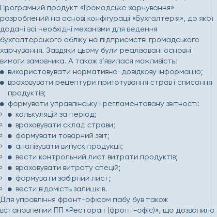
Програмний продукт «Громадське харчування»
розроблений на основі конфігураціі «Бухгалтерія», до якої
додані всі необхідні механізми для ведення
бухгалтерського обліку на підприємстві громадського
харчування. Завдяки цьому були реалізовані основні
вимоги замовника. А також з’явилася можливість:
використовувати нормативно-довідкову інформацію;
враховувати рецептури приготування страв і списання
продуктів;
формувати управлінську і регламентовану звітності:
калькуляцій за період;
враховувати склад страви;
формувати товарний звіт;
аналізувати випуск продукції;
вести контрольний лист витрати продуктів;
враховувати витрату спецій;
формувати забірний лист;
вести відомість залишків.
Для управління фронт-офісом пабу був також
встановлений ПП «Ресторан (фронт-офіс)», що дозволило