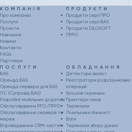
КОМПАНІЯ
ПРОДУКТИ
Про компанію
Продукти серії ПРО
Послуги
Продукти серії BAS
Проєкти
Продукти DILOSOFT
Навчання
ПРРО
Новини
Контакти
FAQs
Партнери
ПОСЛУГИ
ОБЛАДНАННЯ
BAS
Детектори валют
Оренда BAS
Реєстратори розрахункових
Оренда сервера для BAS
операцій
ІТС (Супровід BAS)
Грошові скриньки
Розробка мобільних додатків
Принтери чеків
Обслуговування РРО/ПРРО
Термінали
Обслуговування серверів та
Лічильники банкнот
мереж
Ваги
Впровадження CRM-систем
Термінали збору даних
та корпоративних порталів
Сканери штрих-кодів