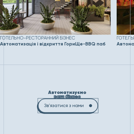
ГОТЕЛЬНО-РЕСТОРАННИЙ БІЗНЕС
ГОТЕЛЬ
Автоматизація і відкриття ГориЩе-BBQ паб
Автома
Автоматизуємо
ваш бізнес
Зв'язатися з нами