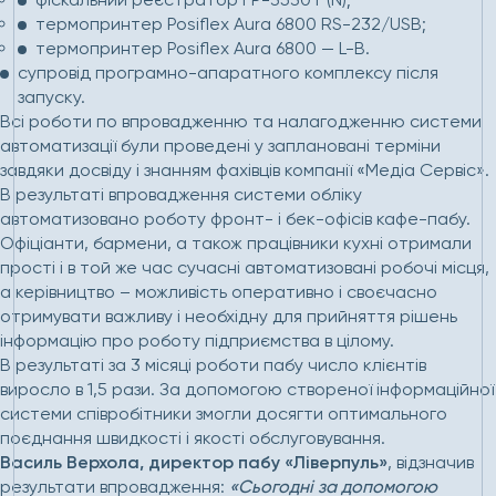
термопринтер Posiflex Aura 6800 RS-232/USB;
термопринтер Posiflex Aura 6800 — L-B.
супровід програмно-апаратного комплексу після
запуску.
Всі роботи по впровадженню та налагодженню системи
автоматизації були проведені у заплановані терміни
завдяки досвіду і знанням фахівців компанії «Медіа Сервіс».
В результаті впровадження системи обліку
автоматизовано роботу фронт- і бек-офісів кафе-пабу.
Офіціанти, бармени, а також працівники кухні отримали
прості і в той же час сучасні автоматизовані робочі місця,
а керівництво – можливість оперативно і своєчасно
отримувати важливу і необхідну для прийняття рішень
інформацію про роботу підприємства в цілому.
В результаті за 3 місяці роботи пабу число клієнтів
виросло в 1,5 рази. За допомогою створеної інформаційної
системи співробітники змогли досягти оптимального
поєднання швидкості і якості обслуговування.
Василь Верхола, директор пабу «Ліверпуль»
, відзначив
результати впровадження:
«Сьогодні за допомогою