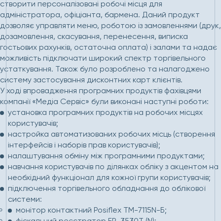
створити персоналізовані робочі місця для
адміністратора, офіціанта, бармена. Даний продукт
дозволяє управляти меню, роботою із замовленнями (друк,
дозамовлення, скасування, перенесення, виписка
гостьових рахунків, остаточна оплата) і залами та надає
можливість підключати широкий спектр торгівельного
устаткування. Також було розроблено та налагоджено
систему застосування дисконтних карт клієнтів.
У ході впровадження програмних продуктів фахівцями
компанії «Медіа Сервіс» були виконані наступні роботи:
установка програмних продуктів на робочих місцях
користувачів;
настройка автоматизованих робочих місць (створення
інтерфейсів і наборів прав користувачів);
налаштування обміну між програмними продуктами;
навчання користувачів по ділянках обліку з акцентом на
необхідний функціонал для кожної групи користувачів;
підключення торгівельного обладнання до облікової
системи:
монітор контактний Posiflex TM-7115N-Б;
фіскальний реєстратор FP-3530T (N);